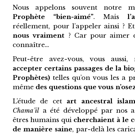
Nous appelons souvent notre 
Prophète “bien-aimé”
. Mais
l
réellement, pour l’appeler ainsi ? E
nous vraiment
? Car pour aimer qu
connaître…
Peut-être avez-vous, vous aussi, 
accepter certains passages de la bi
Prophètes)
telles qu’on vous les a p
même
des questions que vous n’ose
L’étude de cet
art ancestral isla
Chama’il
a été développé par nos a
êtres humains qui
cherchaient à le 
de manière saine
, par-delà les cari