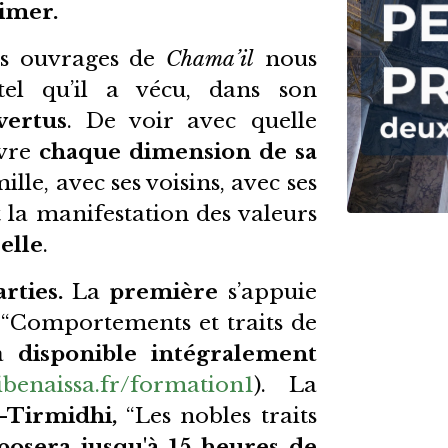
aimer.
les ouvrages de
Chama’il
nous
el qu’il a vécu, dans son
vertus
. De voir avec quelle
ivre
chaque dimension de sa
lle, avec ses voisins, avec ses
 la manifestation des valeurs
elle
.
rties.
La
première
s’appuie
“Comportements et traits de
jà
disponible intégralement
benaissa.fr/formation1
). La
-Tirmidhi,
“Les nobles traits
posera jusqu'à 15 heures de