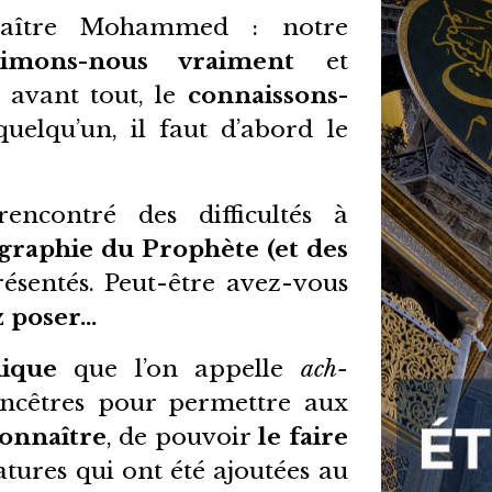
maître Mohammed : notre
’aimons-nous vraiment
et
t avant tout, le
connaissons-
elqu’un, il faut d’abord le
rencontré des difficultés à
ographie du Prophète (et des
résentés. Peut-être avez-vous
z poser…
mique
que l’on appelle
ach-
ncêtres pour permettre aux
connaître
, de pouvoir
le faire
catures qui ont été ajoutées au