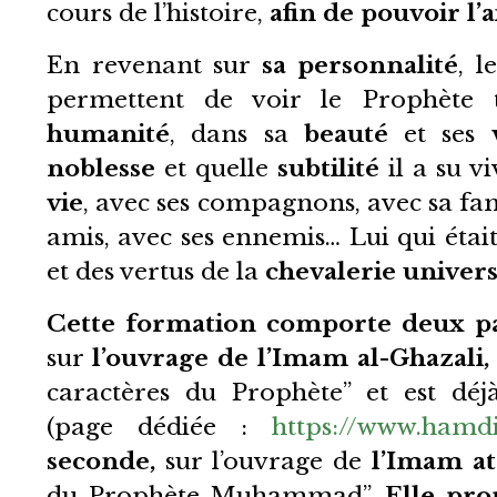
cours de l’histoire,
afin de pouvoir l’
En revenant sur
sa personnalité
, 
permettent de voir le Prophète t
humanité
, dans sa
beauté
et ses
noblesse
et quelle
subtilité
il a su v
vie
, avec ses compagnons, avec sa fami
amis, avec ses ennemis… Lui qui était
et des vertus de la
chevalerie univers
Cette formation comporte deux pa
sur
l’ouvrage de l’Imam al-Ghazali,
caractères du Prophète” et est dé
(page dédiée :
https://www.hamdi
seconde,
sur l’ouvrage de
l’Imam at
du Prophète Muhammad”.
Elle pro