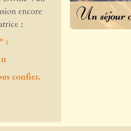
nsion encore
trice :
" :
in
ous confier.