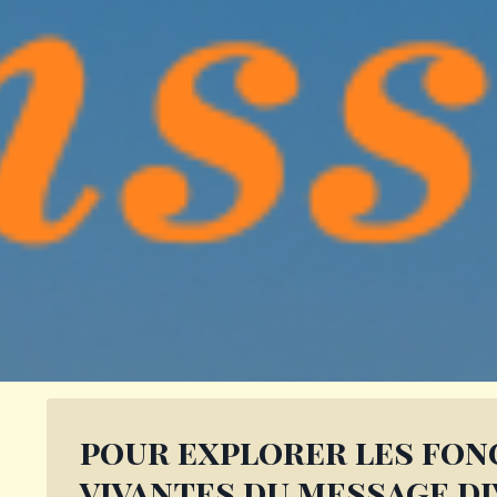
pour explorer les
fon
vivantes
du message di