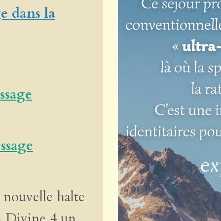
e dans la
essage
ssage
 nouvelle halte
n Divine 4 un