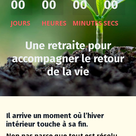
00
00
00
00
JOURS
HEURES
MINUTES
SECS
Une retraite pour
accompagner le retour
de la vie
Il arrive un moment où l’hiver
intérieur touche à sa fin.
Non pas parce que tout est résolu
,