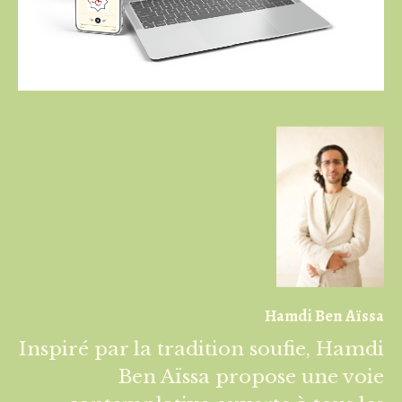
Hamdi Ben Aïssa
Inspiré par la tradition soufie, Hamdi
Ben Aïssa propose une voie