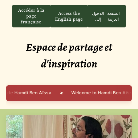
Accéder à la
Access the
الدخول
الصفحة
page
English page
إلى
العربية
française
Espace de partage et
d'inspiration
✦
amdi Ben Aïssa
Welcome to Hamdi Ben Aïssa's blog