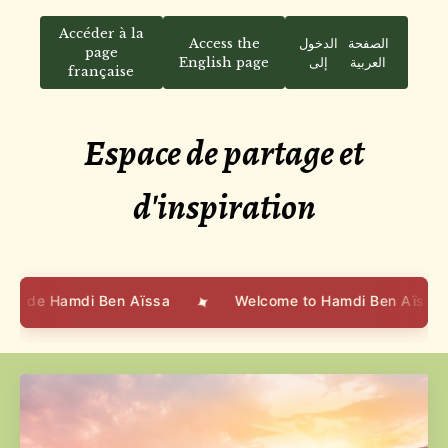
Accéder à la
Access the
الدخول
الصفحة
page
English page
إلى
العربية
française
Espace de partage et
d'inspiration
✦
mdi Ben Aïssa
Welcome to Hamdi Ben Aïssa's blog