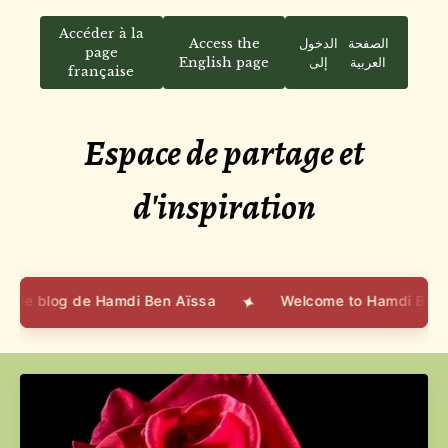
Accéder à la
Access the
الدخول
الصفحة
page
English page
إلى
العربية
française
Espace de partage et
d'inspiration
✦
le blog de Hamdi Ben Aïssa
Welcome to Hamdi Ben Aïs