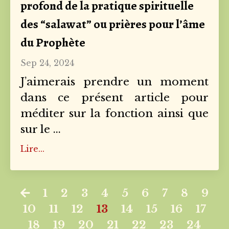
profond de la pratique spirituelle
des “salawat” ou prières pour l’âme
du Prophète
Sep 24, 2024
J’aimerais prendre un moment
dans ce présent article pour
méditer sur la fonction ainsi que
sur le
...
Lire...
1
2
3
4
5
6
7
8
9
10
11
12
13
14
15
16
17
18
19
20
21
22
23
24