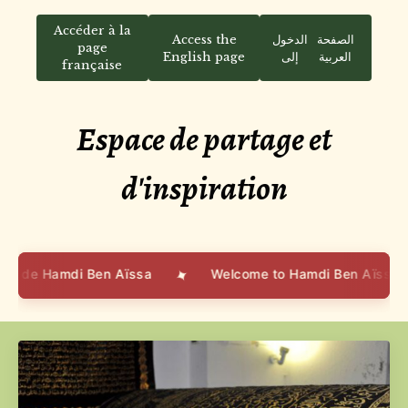
Accéder à la
Access the
الدخول
الصفحة
page
English page
إلى
العربية
française
Espace de partage et
d'inspiration
✦
amdi Ben Aïssa
Welcome to Hamdi Ben Aïssa's blog