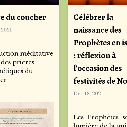
re du coucher
Célébrer la
naissance des
 2021
Prophètes en i
: réflexion à
ction méditative
 des prières
l'occasion des
étiques du
festivités de N
er
Dec 18, 2021
Les Prophètes s
lumière de la gu