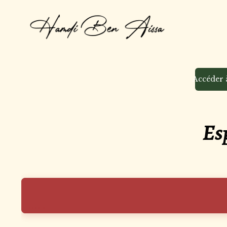
Accéder à
Esp
Bie