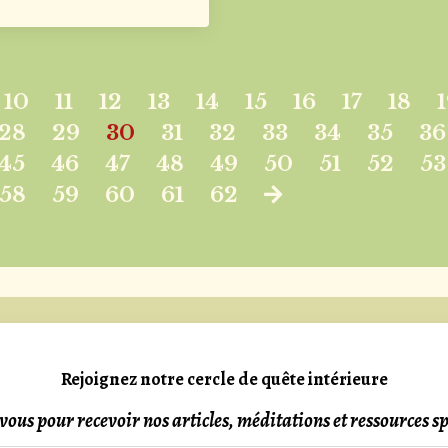
10
11
12
13
14
15
16
17
18
28
29
30
31
32
33
34
35
36
45
46
47
48
49
50
51
52
53
58
59
60
61
62
Rejoignez notre cercle de quête intérieure
ous pour recevoir nos articles, méditations et ressources spi