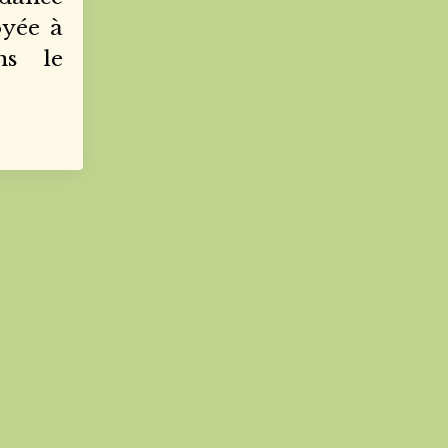
oyée à
ns le