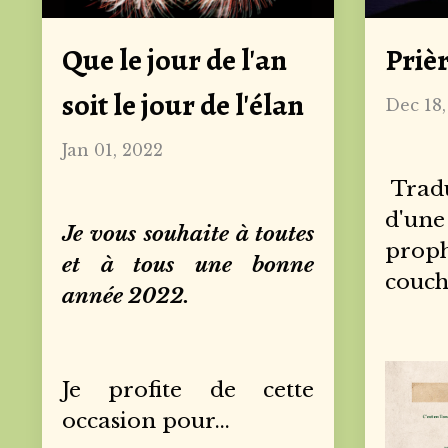
Que le jour de l'an
Priè
soit le jour de l'élan
Dec 18,
Jan 01, 2022
Tradu
d'une
Je vous souhaite à toutes
proph
et à tous une bonne
couch
année 2022.
Je profite de cette
occasion pour
...