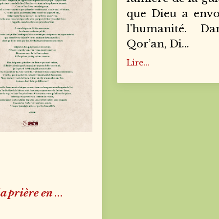
que Dieu a env
l'humanité. Da
Qor’an, Di
...
Lire...
la prière en
...