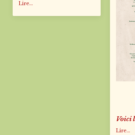
Lire...
Voici 
Lire...