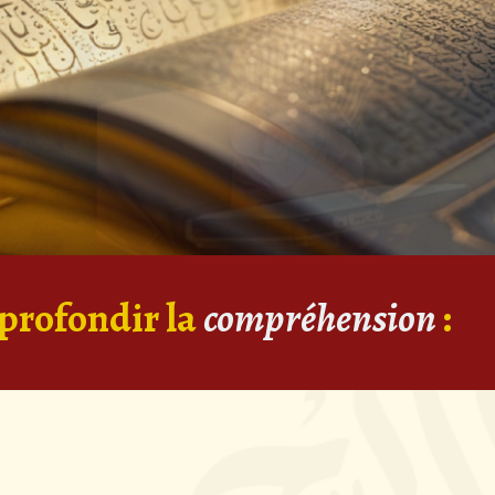
profondir la
compréhension
: